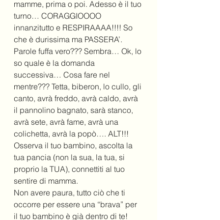
mamme, prima o poi. Adesso è il tuo 
turno… CORAGGIOOOO 
innanzitutto e RESPIRAAAA!!!! So 
che è durissima ma PASSERA’. 
Parole fuffa vero??? Sembra… Ok, lo 
so quale è la domanda 
successiva… Cosa fare nel 
mentre??? Tetta, biberon, lo cullo, gli 
canto, avrà freddo, avrà caldo, avrà 
il pannolino bagnato, sarà stanco, 
avrà sete, avrà fame, avrà una 
colichetta, avrà la popò…. ALT!!!
Osserva il tuo bambino, ascolta la 
tua pancia (non la sua, la tua, si 
proprio la TUA), connettiti al tuo 
sentire di mamma.
Non avere paura, tutto ciò che ti 
occorre per essere una “brava” per 
il tuo bambino è già dentro di te!